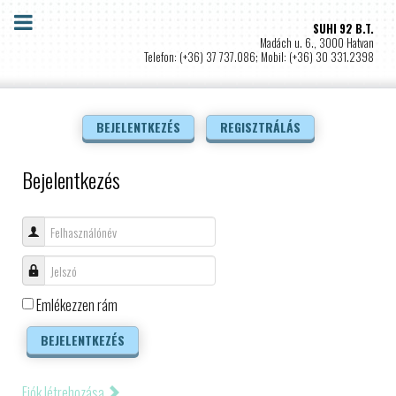
SUHI 92 B.T.
Madách u. 6., 3000 Hatvan
Telefon: (+36) 37 737.086; Mobil: (+36) 30 331.2398
BEJELENTKEZÉS
REGISZTRÁLÁS
Bejelentkezés
Felhasználónév
Jelszó
Emlékezzen rám
BEJELENTKEZÉS
Fiók létrehozása