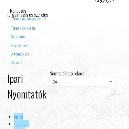
IPARI ELEKTRONIKA
Rendezés
forgalmazás és szerelés
Termék megnevezése -/+
Termék cikkszám
Kategória
Gyártó neve
A termék ára
Sorrend
Nem található rekord
Ipari
Nyomtatók
email
facebook